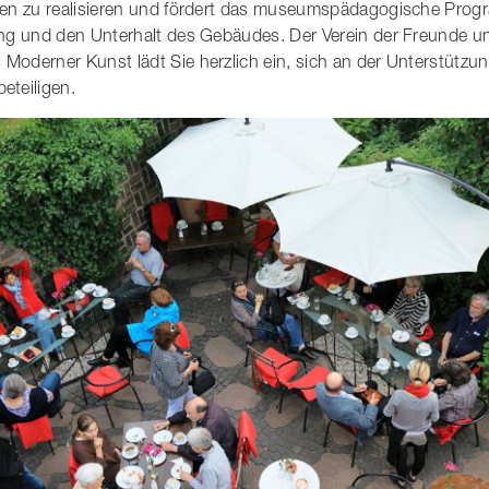
gen zu realisieren und fördert das museumspädagogische Pro
ng und den Unterhalt des Gebäudes. Der Verein der Freunde u
oderner Kunst lädt Sie herzlich ein, sich an der Unterstützu
eteiligen.