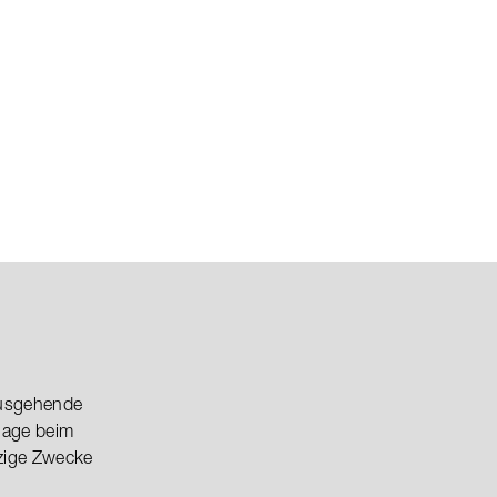
nausgehende
lage beim
tzige Zwecke