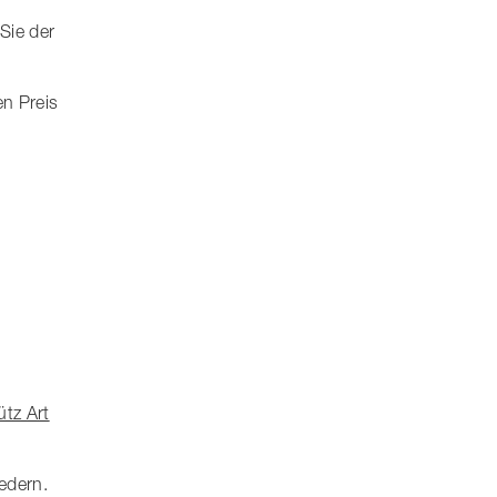
Sie der
n Preis
.
tz Art
edern.