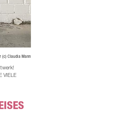
r (c) Claudia Mann
stwerk!
 VIELE
EISES