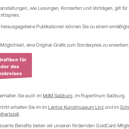
anstaltungen, wie Lesungen, Konzerten und Vorträgen, gilt für 
rittspreis.
erausgegebene Publikationen können Sie zu einem ermäßigte
 Möglichkeit, eine Original-Grafik zum Sonderpreis zu erwerben
Grafiken für
eder des
eskreises
t erhalten Sie auch im
MdM Salzburg
, im Rupertinum Salzburg.
tritt erhalten Sie im im
Lentos Kunstmuseum Linz
und im
Schü
hartszell
.
essante Benefits bieten wir unseren fördernden GoldCard-Mitgli