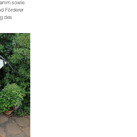
gramm sowie
nd Förderer
ng des