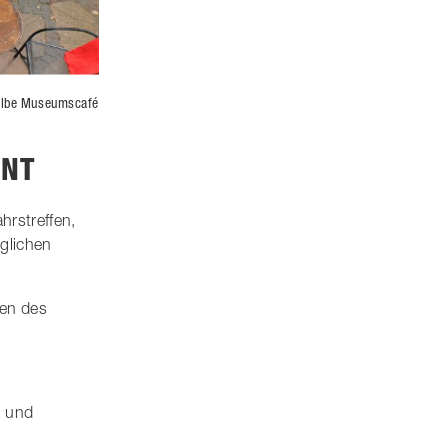
olbe Museumscafé
ENT
hrstreffen,
glichen
ten des
n und