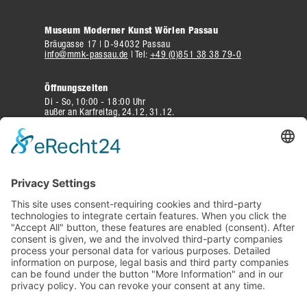
Museum Moderner Kunst Wörlen Passau
Bräugasse 17 | D-94032 Passau
info@mmk-passau.de
| Tel:
+49 (0)851 38 38 79-0
Öffnungszeiten
Di - So, 10:00 - 18:00 Uhr
außer an Karfreitag, 24.12, 31.12.
Eintritt
Erwachsene 10 Euro | ermäßigt 7 Euro
Familien 15 Euro | Kinder bis 6 J. frei | Gruppenpreise
Besucherinformation
Weitere Infos zu Anfahrt, Preise und
mehr
NEWSLETTER
Abonnieren und informiert bleiben