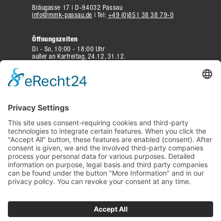
Bräugasse 17 | D-94032 Passau
info@mmk-passau.de
| Tel:
+49 (0)851 38 38 79-0
Öffnungszeiten
Di - So, 10:00 - 18:00 Uhr
außer an Karfreitag, 24.12, 31.12.
Eintritt
Erwachsene 10 Euro | ermäßigt 7 Euro
Familien 15 Euro | Kinder bis 6 J. frei | Gruppenpreise
Besucherinformation
Weitere Infos zu Anfahrt, Preise und
mehr
NEWSLETTER
Abonnieren und informiert bleiben